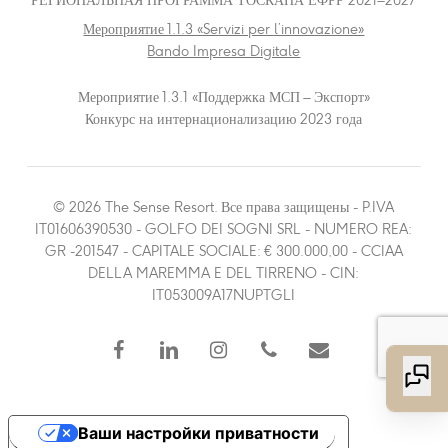
РЕГИОНАЛЬНАЯ ПРОГРАММА ТОСКАНА ЕФРР 2021–2027
Мероприятие 1.1.3 «Servizi per l’innovazione»
Bando Impresa Digitale
Мероприятие 1.3.1 «Поддержка МСП – Экспорт»
Конкурс на интернационализацию 2023 года
© 2026 The Sense Resort. Все права защищены - P.IVA
IT01606390530 - GOLFO DEI SOGNI SRL - NUMERO REA:
GR -201547 - CAPITALE SOCIALE: € 300.000,00 - CCIAA
DELLA MAREMMA E DEL TIRRENO - CIN:
IT053009A17NUPTGLI
facebook
linkedin
instagram
phone
email
Ваши настройки приватности