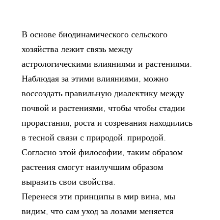
В основе биодинамического сельского
хозяйства лежит связь между
астрологическими влияниями и растениями.
Наблюдая за этими влияниями, можно
воссоздать правильную диалектику между
почвой и растениями, чтобы чтобы стадии
Концерт Андреа Бочелли В
Пред
прорастания, роста и созревания находились
Ладжатико
авгус
в тесной связи с природой. природой.
Согласно этой философии, таким образом
Вновь этим летом музыка будет
Открой
растения смогут наилучшим образом
зазвучит недалеко от Пизы, наполняя
предло
выразить свои свойства.
зеленеющие тосканские холмы
море в
Перенеся эти принципы в мир вина, мы
незабываемым волшебством.
ознако
видим, что сам уход за лозами меняется