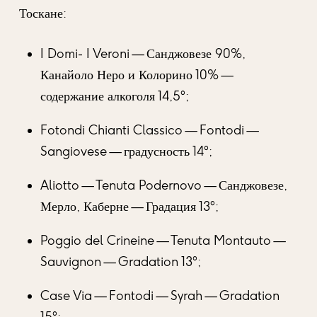
Тоскане:
I Domi- I Veroni — Санджовезе 90%,
Канайоло Неро и Колорино 10% —
содержание алкоголя 14,5°;
Fotondi Chianti Classico — Fontodi —
Sangiovese — градусность 14°;
Aliotto — Tenuta Podernovo — Санджовезе,
Мерло, Каберне — Градация 13°;
Poggio del Crineine — Tenuta Montauto —
Sauvignon — Gradation 13°;
Case Via — Fontodi — Syrah — Gradation
15°;