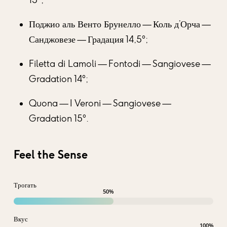
Поджио аль Венто Брунелло — Коль д’Орча —
Санджовезе — Градация 14,5°;
Filetta di Lamoli — Fontodi — Sangiovese —
Gradation 14°;
Quona — I Veroni — Sangiovese —
Gradation 15°.
Feel the Sense
Трогать
50
%
Вкус
100
%