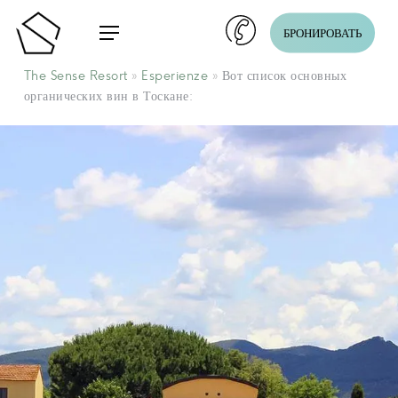
Skip
Menu
БРОНИРОВАТЬ
to
main
The Sense Resort
»
Esperienze
»
Вот список основных
content
органических вин в Тоскане: